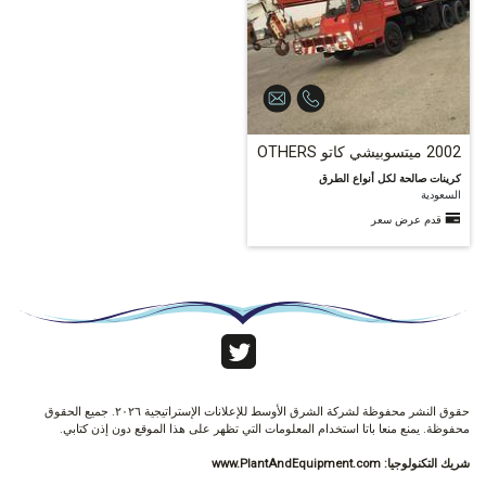
2002 ميتسوبيشي كاتو OTHERS
كرينات صالحة لكل أنواع الطرق
السعودية
قدم عرض سعر
0
حقوق النشر محفوظة لشركة الشرق الأوسط للإعلانات الإستراتيجية ٢٠٢٦. جميع الحقوق
محفوظة. يمنع منعا باتا استخدام المعلومات التي تظهر على هذا الموقع دون إذن كتابي.
شريك التكنولوجيا:
www.PlantAndEquipment.com