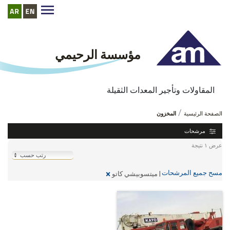
مؤسسة الرحيمي
المقاولات وتأجير المعدات الثقيلة
المخزون
http://www.alrehemyequipment.com//ar/inventory
الصفحة الرئيسية
المخزون
مرشحات
عرض ١ نتيجة
مسح جميع المرشحات
×
|
ميتسوبيشي كاتو