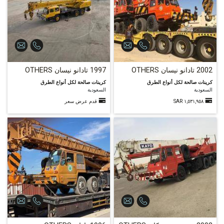
2002 تادانو نيسان OTHERS
1997 تادانو نيسان OTHERS
كرينات صالحة لكل أنواع الطرق
كرينات صالحة لكل أنواع الطرق
السعودية
السعودية
١,٥٣١,٩٥٨ SAR
قدم عرض سعر
58