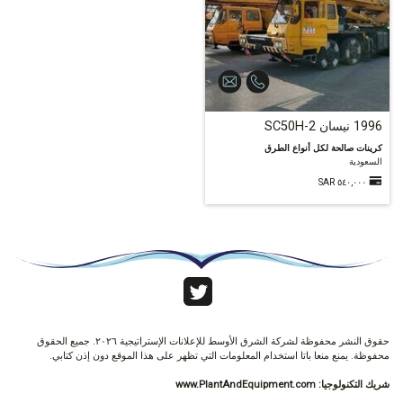
1996 نيسان SC50H-2
كرينات صالحة لكل أنواع الطرق
السعودية
٥٤٠,٠٠٠ SAR
حقوق النشر محفوظة لشركة الشرق الأوسط للإعلانات الإستراتيجية ٢٠٢٦. جميع الحقوق
محفوظة. يمنع منعا باتا استخدام المعلومات التي تظهر على هذا الموقع دون إذن كتابي.
شريك التكنولوجيا:
www.PlantAndEquipment.com