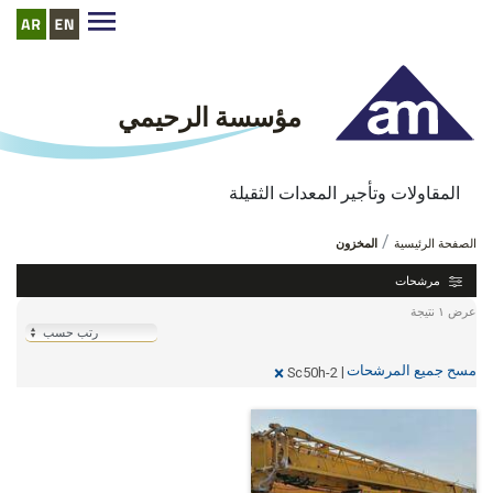
مؤسسة الرحيمي
المقاولات وتأجير المعدات الثقيلة
المخزون
http://www.alrehemyequipment.com//ar/inventory
الصفحة الرئيسية
المخزون
مرشحات
عرض ١ نتيجة
مسح جميع المرشحات
×
|
Sc50h-2