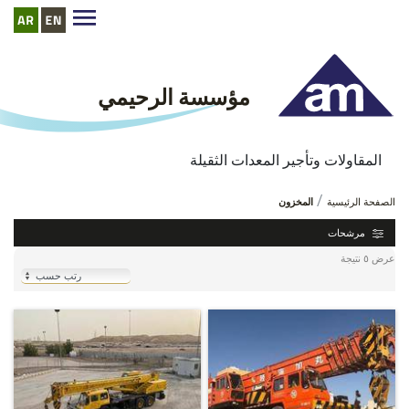
مؤسسة الرحيمي
المقاولات وتأجير المعدات الثقيلة
المخزون
http://www.alrehemyequipment.com//ar/inventory
الصفحة الرئيسية
المخزون
مرشحات
عرض ٥ نتيجة