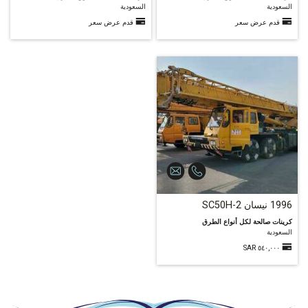
السعودية
السعودية
قدم عرض سعر
قدم عرض سعر
1996 نيسان SC50H-2
كرينات صالحة لكل أنواع الطرق
السعودية
٥٤٠,٠٠٠ SAR